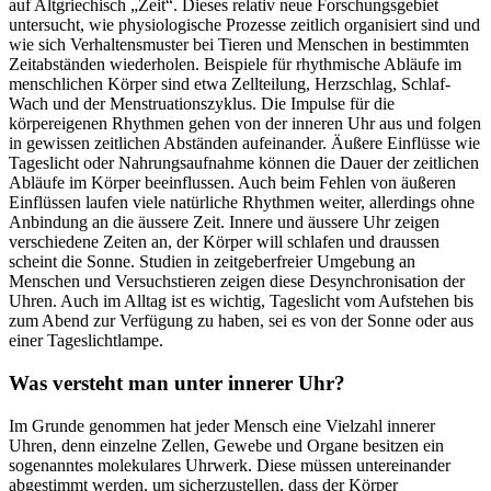
auf Altgriechisch „Zeit“. Dieses relativ neue Forschungsgebiet
untersucht, wie physiologische Prozesse zeitlich organisiert sind und
wie sich Verhaltensmuster bei Tieren und Menschen in bestimmten
Zeitabständen wiederholen. Beispiele für rhythmische Abläufe im
menschlichen Körper sind etwa Zellteilung, Herzschlag, Schlaf-
Wach und der Menstruationszyklus. Die Impulse für die
körpereigenen Rhythmen gehen von der inneren Uhr aus und folgen
in gewissen zeitlichen Abständen aufeinander. Äußere Einflüsse wie
Tageslicht oder Nahrungsaufnahme können die Dauer der zeitlichen
Abläufe im Körper beeinflussen. Auch beim Fehlen von äußeren
Einflüssen laufen viele natürliche Rhythmen weiter, allerdings ohne
Anbindung an die äussere Zeit. Innere und äussere Uhr zeigen
verschiedene Zeiten an, der Körper will schlafen und draussen
scheint die Sonne. Studien in zeitgeberfreier Umgebung an
Menschen und Versuchstieren zeigen diese Desynchronisation der
Uhren. Auch im Alltag ist es wichtig, Tageslicht vom Aufstehen bis
zum Abend zur Verfügung zu haben, sei es von der Sonne oder aus
einer Tageslichtlampe.
Was versteht man unter innerer Uhr?
Im Grunde genommen hat jeder Mensch eine Vielzahl innerer
Uhren, denn einzelne Zellen, Gewebe und Organe besitzen ein
sogenanntes molekulares Uhrwerk. Diese müssen untereinander
abgestimmt werden, um sicherzustellen, dass der Körper