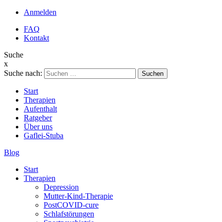
Anmelden
FAQ
Kontakt
Suche
x
Suche nach:
Start
Therapien
Aufenthalt
Ratgeber
Über uns
Gaflei-Stuba
Blog
Start
Therapien
Depression
Mutter-Kind-Therapie
PostCOVID-cure
Schlafstörungen