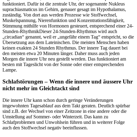
funktioniert. Dafür ist die zentrale Uhr, der sogenannte Nukleus
suprachiasmaticus im Gehirn, genauer gesagt im Hypothalamus,
zuständig. Von dort aus werden Prozesse wie Stoffwechsel,
Muskelspannung, Nierenfunktion und Konzentrationsfähigkeit,
Stimmung mithilfe von Hormonen gesteuert, entsprechend einer 24-
Stunden-RhythmikDieser 24-Stunden-Rhythmus wird auch
„circadian“ genannt, weil er „ungefähr einem Tag“ entspricht, so die
Übersetzung aus dem Lateinischen. Die meisten Menschen haben
keinen exakten 24 Stunden Rhythmus. Der innere Tag dauert bei
den meisten etwa 20 Minuten länger. Daher muss auch jeden
Morgen die innere Uhr neu gestellt werden. Das funktioniert am
besten mit Tageslicht von der Sonne oder einer entsprechenden
Lampe.
Schlafstörungen – Wenn die innere und äussere Uhr
nicht mehr im Gleichtackt sind
Die innere Uhr kann schon durch geringe Veränderungen
imgewohnten Tagesablauf aus dem Takt geraten. Deutlich spürbar
sind z.B. der Wechsel von einer Zeitzone in eine andere oder die
Umstellung auf Sommer- oder Winterzeit. Das kann zu
Schlafproblemen und Unwohlsein führen und in weiterer Folge
auch den Stoffwechsel negativ beeinflussen.