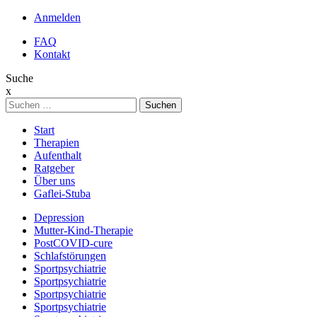
Anmelden
FAQ
Kontakt
Suche
x
Suche
nach:
Start
Therapien
Aufenthalt
Ratgeber
Über uns
Gaflei-Stuba
Depression
Mutter-Kind-Therapie
PostCOVID-cure
Schlafstörungen
Sportpsychiatrie
Sportpsychiatrie
Sportpsychiatrie
Sportpsychiatrie