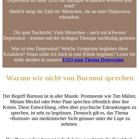
Depression im Jahre 2030 die häufigste Krankheit weltweit sein
wird?
Jährlich steigt die Zahl der Menschen, die an einer Depression
erkranken.
Die gute Nachricht: Viele Menschen – auch mit schwerer
Depression – können mit der richtigen Therapie nachhaltig genesen.
Was ist eine Depression? Welche Symptome begleiten diese
Krankheit? Wann sollte ich mich in eine Klinik begeben? Lesen Sie
mehr darüber in unseren
FAQ zum Thema Depression
.
Warum wir nicht von Burnout sprechen
Der Begriff Burnout ist in aller Munde. Prominente wie Tim Mälzer,
Miriam Meckel oder Peter Plate sprechen öffentlich über ihre
Krisen. Diese Entwicklung, offen über psychische Erkrankungen zu
sprechen, ist sehr zu begrüssen. Dennoch gilt es, das Thema
«Burnout» aus medizinischer Sicht genauer unter die Lupe zu
nehmen.