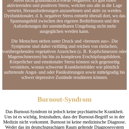
Stress nicht grundsätzlich etwas Negatives. Es gibt einen
aktivierenden und positiven Stress, welcher uns alle in die Lage
versetzt, Herausforderungen anzunehmen und aktiv zu werden.
Dysfunktionaler, d. h. negativer Stress entsteht überall dort, wo das
Spannungsfeld zwischen den eigenen Bedürfnissen und den
Anforderungen der unmittelbaren Umgebung nicht mehr
ausgeglichen werden kann.
Die Menschen stehen unter Druck und «brennen aus». Die
Symptome sind dabei vielfältig und reichen von einfachen,
vorübergehenden vegetativen Anzeichen (z. B. Kopfschmerzen oder
Magenschmerzen) bis hin zu komplexen Erschöpfungsbildern.
Körperlicher und emotionaler Stress können sich gegenseitig
verstärken, woraus schwerste Krankheitsbilder wie plötzlich
auftretende Angst- und oder Panikstörungen sowie mittelgradig bis
schwer depressive Zustände resultieren können.
Burnout-Syndrom
Das Burnout-Syndrom ist jedoch keine psychiatrische Krankheit.
Uns ist es wichtig, festzuhalten, dass der Burnout-Begriff so in der
Medizin nicht vorkommt. Burnout ist keine medizinische Diagnose.
Weder das im deutschsprachigen Raum geltende Diagnosesystem