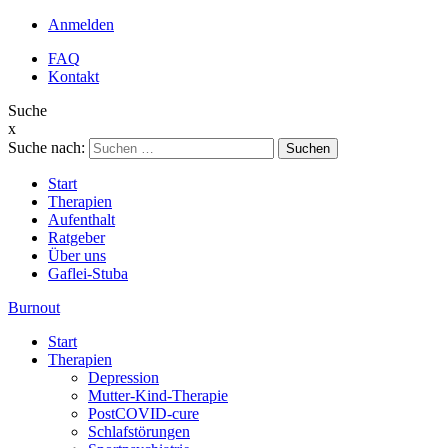
Anmelden
FAQ
Kontakt
Suche
x
Suche nach:
Start
Therapien
Aufenthalt
Ratgeber
Über uns
Gaflei-Stuba
Burnout
Start
Therapien
Depression
Mutter-Kind-Therapie
PostCOVID-cure
Schlafstörungen