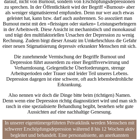
darauf, nicht von Burnout, sondern von Erschöpfungsdepressionen
zu sprechen. In der Öffentlichkeit wird der Begriff «Burnout» aber
als weniger stigmatisierend empfunden. Denn nur wer auch etwas
geleistet hat, kann bzw. darf auch ausbrennen. So assoziiert man
Burnout meist mit den «fleissigen oder starken» Leistungserbringern
in der Arbeitswelt. Diese Ansicht ist mechanistisch und monokausal
und trägt den multifaktoriellen Ursachen der Depression zu wenig
Rechnung. Zudem birgt dieser Ansatz im Umkehrschluss die Gefahr
einer neuen Stigmatisierung depressiv erkrankter Menschen mit sich.
Die zunehmende Vermischung der Begriffe Burnout und
Depression führt ausserdem zu einer Begriffsverwirrung und
Verharmlosung. Gelegentliche Überforderungen, strenge
Arbeitsperioden oder Trauer sind leider Teil unseres Lebens.
Depression dagegen ist eine schwere, oft auch lebensbedrohliche
Erkrankung.
Also nennen wir doch die Dinge bitte beim (richtigen) Namen.
Denn wenn eine Depression richtig diagnostiziert wird und man sich
rasch in eine spezialisierte Behandlung begibt, bestehen sehr gute
Aussichten auf eine nachhaltige Genesung.
In unserer eigentümergeführten Privatklinik werden Menschen mit
schwerer Erschöpfungsdepression während 8 bis 12 Wochen aktiv
begleitet und behandelt. Eine personalisierte, an anerkannten