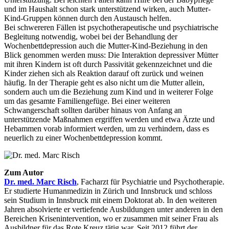
und im Haushalt schon stark unterstützend wirken, auch Mutter-
Kind-Gruppen können durch den Austausch helfen.
Bei schwereren Fällen ist psychotherapeutische und psychiatrische
Begleitung notwendig, wobei bei der Behandlung der
Wochenbettdepression auch die Mutter-Kind-Beziehung in den
Blick genommen werden muss: Die Interaktion depressiver Mütter
mit ihren Kindern ist oft durch Passivität gekennzeichnet und die
Kinder ziehen sich als Reaktion darauf oft zurück und weinen
häufig. In der Therapie geht es also nicht um die Mutter allein,
sondern auch um die Beziehung zum Kind und in weiterer Folge
um das gesamte Familiengefüge. Bei einer weiteren
Schwangerschaft sollten darüber hinaus von Anfang an
unterstützende Maßnahmen ergriffen werden und etwa Ärzte und
Hebammen vorab informiert werden, um zu verhindern, dass es
neuerlich zu einer Wochenbettdepression kommt.
Zum Autor
Dr. med. Marc Risch
, Facharzt für Psychiatrie und Psychotherapie.
Er studierte Humanmedizin in Zürich und Innsbruck und schloss
sein Studium in Innsbruck mit einem Doktorat ab. In den weiteren
Jahren absolvierte er vertiefende Ausbildungen unter anderen in den
Bereichen Krisenintervention, wo er zusammen mit seiner Frau als
Ausbildner für das Rote Kreuz tätig war. Seit 2012 führt der