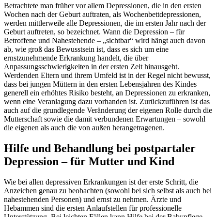
Betrachtete man früher vor allem Depressionen, die in den ersten
Wochen nach der Geburt auftraten, als Wochenbettdepressionen,
werden mittlerweile alle Depressionen, die im ersten Jahr nach der
Geburt auftreten, so bezeichnet. Wann die Depression – für
Betroffene und Nahestehende – „sichtbar“ wird hängt auch davon
ab, wie groß das Bewusstsein ist, dass es sich um eine
ernstzunehmende Erkrankung handelt, die über
Anpassungsschwierigkeiten in der ersten Zeit hinausgeht.
Werdenden Eltern und ihrem Umfeld ist in der Regel nicht bewusst,
dass bei jungen Müttern in den ersten Lebensjahren des Kindes
generell ein erhöhtes Risiko besteht, an Depressionen zu erkranken,
wenn eine Veranlagung dazu vorhanden ist. Zurückzuführen ist das
auch auf die grundlegende Veränderung der eigenen Rolle durch die
Mutterschaft sowie die damit verbundenen Erwartungen – sowohl
die eigenen als auch die von außen herangetragenen.
Hilfe und Behandlung bei postpartaler
Depression – für Mutter und Kind
Wie bei allen depressiven Erkrankungen ist der erste Schritt, die
Anzeichen genau zu beobachten (sowohl bei sich selbst als auch bei
nahestehenden Personen) und ernst zu nehmen. Ärzte und
Hebammen sind die ersten Anlaufstellen für professionelle
Unterstützung. Bei leichten Fällen kann Hilfe bei der Babypflege