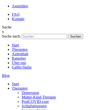
Anmelden
FAQ
Kontakt
Suche
x
Suche nach:
Start
Therapien
Aufenthalt
Ratgeber
Über uns
Gaflei-Stuba
Blog
Start
Therapien
Depression
Mutter-Kind-Therapie
PostCOVID-cure
Schlafstörungen