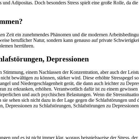
es und Adipositas. Doch besonders Stress spielt eine große Rolle, da 
sammen?
gen Zeit ein zunehmendes Phänomen und die modernen Arbeitsbedingunge
erweise beruflicher Natur, sondern kann genauso auf private Schwierigke
oblemen herrühren.
hlafstörungen, Depressionen
ten Stimmung, einem Nachlassen der Konzentration, aber auch der Leist
 nicht bewältigen zu können, stärker wird. Diese erhöhte Stresspegel so
angel und Niedergeschlagenheit gerät, die dann auch leichter zu Depr
aran zu erkranken, erhöhen. Verantwortlich dafür ist zu einem gewisse
u körperlichen und auch psychischen Belastungen. Wenn die Stresssituat
nn sie sehen sich nicht dazu in der Lage gegen die Schlafstörungen un
en, Depressionen zu Schlafstörungen, Schlafstörungen zu Depressionen
en und es ist nicht immer klar, woraus beispielsweise der Stress, der be