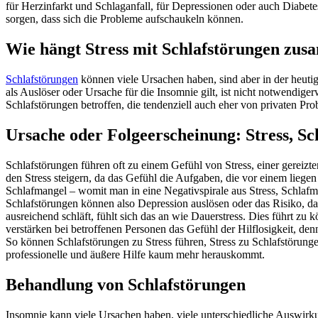
für Herzinfarkt und Schlaganfall, für Depressionen oder auch Diabet
sorgen, dass sich die Probleme aufschaukeln können.
Wie hängt Stress mit Schlafstörungen zu
Schlafstörungen
können viele Ursachen haben, sind aber in der heuti
als Auslöser oder Ursache für die Insomnie gilt, ist nicht notwendig
Schlafstörungen betroffen, die tendenziell auch eher von privaten Pr
Ursache oder Folgeerscheinung: Stress, Sc
Schlafstörungen führen oft zu einem Gefühl von Stress, einer gereiz
den Stress steigern, da das Gefühl die Aufgaben, die vor einem liegen
Schlafmangel – womit man in eine Negativspirale aus Stress, Schlafm
Schlafstörungen können also Depression auslösen oder das Risiko, d
ausreichend schläft, fühlt sich das an wie Dauerstress. Dies führt z
verstärken bei betroffenen Personen das Gefühl der Hilflosigkeit, de
So können Schlafstörungen zu Stress führen, Stress zu Schlafstörung
professionelle und äußere Hilfe kaum mehr herauskommt.
Behandlung von Schlafstörungen
Insomnie kann viele Ursachen haben, viele unterschiedliche Auswirkung