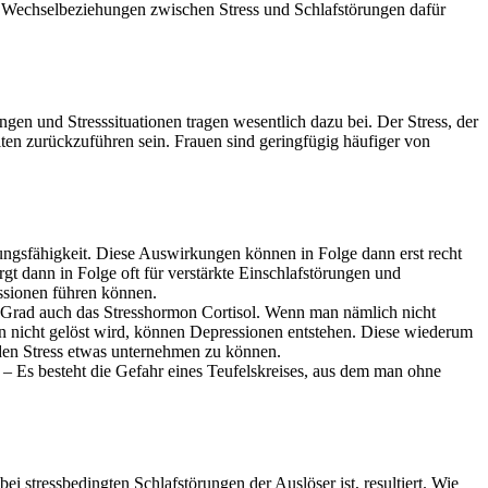
die Wechselbeziehungen zwischen Stress und Schlafstörungen dafür
n und Stresssituationen tragen wesentlich dazu bei. Der Stress, der
iten zurückzuführen sein. Frauen sind geringfügig häufiger von
ungsfähigkeit. Diese Auswirkungen können in Folge dann erst recht
rgt dann in Folge oft für verstärkte Einschlafstörungen und
essionen führen können.
n Grad auch das Stresshormon Cortisol. Wenn man nämlich nicht
ion nicht gelöst wird, können Depressionen entstehen. Diese wiederum
d den Stress etwas unternehmen zu können.
 – Es besteht die Gefahr eines Teufelskreises, aus dem man ohne
i stressbedingten Schlafstörungen der Auslöser ist, resultiert. Wie