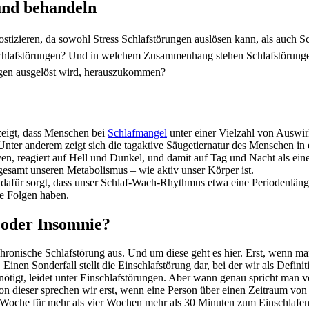
und behandeln
nostizieren, da sowohl Stress Schlafstörungen auslösen kann, als auch 
chlafstörungen? Und in welchem Zusammenhang stehen Schlafstörungen, 
ngen ausgelöst wird, herauszukommen?
 zeigt, dass Menschen bei
Schlafmangel
unter einer Vielzahl von Auswir
 Unter anderem zeigt sich die tagaktive Säugetiernatur des Menschen 
ven, reagiert auf Hell und Dunkel, und damit auf Tag und Nacht als ein
gesamt unseren Metabolismus – wie aktiv unser Körper ist.
r dafür sorgt, dass unser Schlaf-Wach-Rhythmus etwa eine Periodenläng
e Folgen haben.
 oder Insomnie?
 chronische Schlafstörung aus. Und um diese geht es hier. Erst, wenn 
Einen Sonderfall stellt die Einschlafstörung dar, bei der wir als Defin
ötigt, leidet unter Einschlafstörungen. Aber wann genau spricht man v
Von dieser sprechen wir erst, wenn eine Person über einen Zeitraum vo
oche für mehr als vier Wochen mehr als 30 Minuten zum Einschlafen be