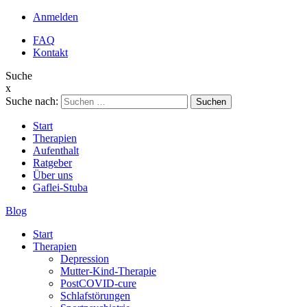
Anmelden
FAQ
Kontakt
Suche
x
Suche nach:
Start
Therapien
Aufenthalt
Ratgeber
Über uns
Gaflei-Stuba
Blog
Start
Therapien
Depression
Mutter-Kind-Therapie
PostCOVID-cure
Schlafstörungen