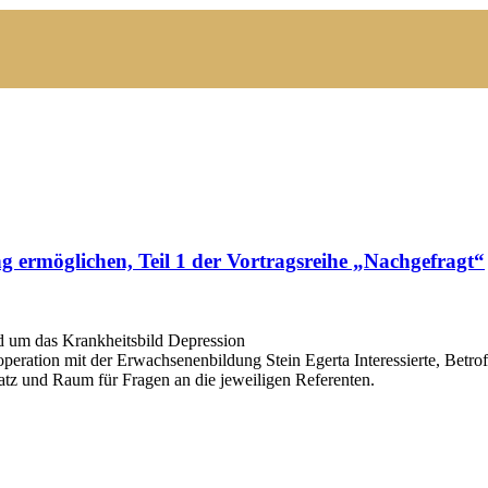
rmöglichen, Teil 1 der Vortragsreihe „Nachgefragt“
d um das Krankheitsbild Depression
eration mit der Erwachsenenbildung Stein Egerta Interessierte, Betr
latz und Raum für Fragen an die jeweiligen Referenten.