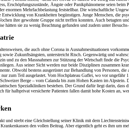
tress, Erschöpfungszustände, Ängste oder Panikphänomene seien beim P
der enormen Mehrfachbelastung feststellbar. Die wirtschaftliche Ungewi
e Entwicklung von Krankheiten begünstigen. Junge Menschen, die psyc
Wochen ihre gewohnte Gruppe nicht treffen konnten. Auch betagten un
ise hätten sie zu wenig Beachtung gefunden und zudem unter Besuchs
atrie
ltensweisen, die auch ohne Corona in Ausnahmesituationen vorkommen.
g sowie Zukunftsängsten, unterstreicht Risch. Gegenwärtig und wahrsche
zin und zu den Massnahmen zur Stützung der Wirtschaft finde die Psychi
Anliegen. Aus seiner Sicht werden nur beide Disziplinen zusammen kr
onente. Obwohl bestens ausgerüstet zur Behandlung von Personen, die a
eit nur zum Teil ausgelastet. Vom Hochplateau Gaflei, wo vor ungefähr 
den Schweizer Berge – vom Calanda bis zum Hohen Kasten im Alpstein
hiatrischen Spezialkliniken bestehen. Der Grund dafür liegt darin, das
uch für halbprivat versicherte Patienten fallen damit hohe Kosten an, 
rken
kt und strebt eine Gleichstellung seiner Klinik mit dem Liechtensteini
n Krankenkassen den vollen Beitrag. Aber eigentlich geht es ihm um me