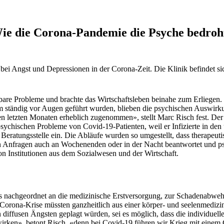
ie die Corona-Pandemie die Psyche bedroh
fe bei Angst und Depressionen in der Corona-Zeit. Die Klinik befindet 
ösbare Probleme und brachte das Wirtschaftsleben beinahe zum Erliegen
m ständig vor Augen geführt wurden, blieben die psychischen Auswirku
letzten Monaten erheblich zugenommen», stellt Marc Risch fest. Der F
sychischen Probleme von Covid-19-Patienten, weil er Infizierte in den
Beratungsstelle ein. Die Abläufe wurden so umgestellt, dass therapeutis
Anfragen auch an Wochenenden oder in der Nacht beantwortet und psy
 Institutionen aus dem Sozialwesen und der Wirtschaft.
 nachgeordnet an die medizinische Erstversorgung, zur Schadenabweh
 Corona-Krise müssten ganzheitlich aus einer körper- und seelenmedizin
 diffusen Ängsten geplagt würden, sei es möglich, dass die individuell
wirken», betont Risch, «denn bei Covid-19 führen wir Krieg mit einem 