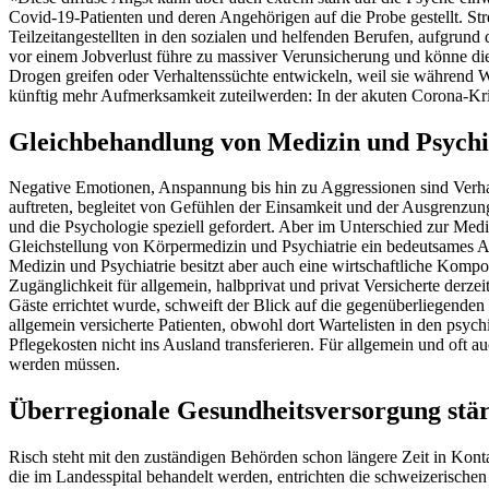
Covid-19-Patienten und deren Angehörigen auf die Probe gestellt. S
Teilzeitangestellten in den sozialen und helfenden Berufen, aufgrund 
vor einem Jobverlust führe zu massiver Verunsicherung und könne di
Drogen greifen oder Verhaltenssüchte entwickeln, weil sie während 
künftig mehr Aufmerksamkeit zuteilwerden: In der akuten Corona-Kr
Gleichbehandlung von Medizin und Psychi
Negative Emotionen, Anspannung bis hin zu Aggressionen sind Verha
auftreten, begleitet von Gefühlen der Einsamkeit und der Ausgrenzun
und die Psychologie speziell gefordert. Aber im Unterschied zur Medi
Gleichstellung von Körpermedizin und Psychiatrie ein bedeutsames 
Medizin und Psychiatrie besitzt aber auch eine wirtschaftliche Komp
Zugänglichkeit für allgemein, halbprivat und privat Versicherte derz
Gäste errichtet wurde, schweift der Blick auf die gegenüberliegen
allgemein versicherte Patienten, obwohl dort Wartelisten in den psyc
Pflegekosten nicht ins Ausland transferieren. Für allgemein und oft a
werden müssen.
Überregionale Gesundheitsversorgung stä
Risch steht mit den zuständigen Behörden schon längere Zeit in Konta
die im Landesspital behandelt werden, entrichten die schweizerische