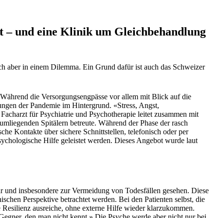
t – und eine Klinik um Gleichbehandlung
sich aber in einem Dilemma. Ein Grund dafür ist auch das Schweizer
. Während die Versorgungsengpässe vor allem mit Blick auf die
ngen der Pandemie im Hintergrund. «Stress, Angst,
acharzt für Psychiatrie und Psychotherapie leitet zusammen mit
 umliegenden Spitälern betreute. Während der Phase der rasch
che Kontakte über sichere Schnittstellen, telefonisch oder per
chologische Hilfe geleistet werden. Dieses Angebot wurde laut
r und insbesondere zur Vermeidung von Todesfällen gesehen. Diese
ischen Perspektive betrachtet werden. Bei den Patienten selbst, die
e Resilienz ausreiche, ohne externe Hilfe wieder klarzukommen.
Gegner, den man nicht kennt.» Die Psyche werde aber nicht nur bei