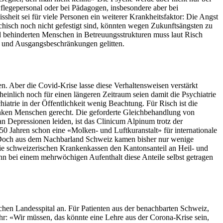
flegepersonal oder bei Pädagogen, insbesondere aber bei
ssheit sei für viele Personen ein weiterer Krankheitsfaktor: Die Angst
hisch noch nicht gefestigt sind, könnten wegen Zukunftsängsten zu
d behinderten Menschen in Betreuungsstrukturen muss laut Risch
- und Ausgangsbeschränkungen gelitten.
 Aber die Covid-Krise lasse diese Verhaltensweisen verstärkt
inlich noch für einen längeren Zeitraum seien damit die Psychiatrie
atrie in der Öffentlichkeit wenig Beachtung. Für Risch ist die
anken Menschen gerecht. Die geforderte Gleichbehandlung von
n Depressionen leiden, ist das Clinicum Alpinum trotz der
150 Jahren schon eine «Molken- und Luftkuranstalt» für internationale
. Doch aus dem Nachbarland Schweiz kamen bisher nur wenige
s die schweizerischen Krankenkassen den Kantonsanteil an Heil- und
wenn bei einem mehrwöchigen Aufenthalt diese Anteile selbst getragen
schen Landesspital an. Für Patienten aus der benachbarten Schweiz,
hr: «Wir müssen, das könnte eine Lehre aus der Corona-Krise sein,