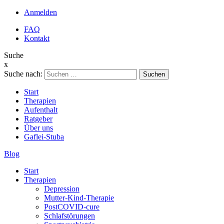
Anmelden
FAQ
Kontakt
Suche
x
Suche nach:
Start
Therapien
Aufenthalt
Ratgeber
Über uns
Gaflei-Stuba
Blog
Start
Therapien
Depression
Mutter-Kind-Therapie
PostCOVID-cure
Schlafstörungen