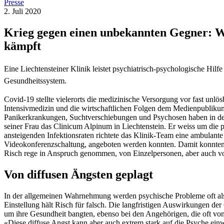
Presse
2. Juli 2020
Krieg gegen einen unbekannten Gegner: W
kämpft
Eine Liechtensteiner Klinik leistet psychiatrisch-psychologische Hil
Gesundheitssystem.
Covid-19 stellte vielerorts die medizinische Versorgung vor fast unl
Intensivmedizin und die wirtschaftlichen Folgen dem Medienpubliku
Panikerkrankungen, Suchtverschiebungen und Psychosen haben in den 
seiner Frau das Clinicum Alpinum in Liechtenstein. Er weiss um die p
ansteigenden Infektionsraten richtete das Klinik-Team eine ambulante 
Videokonferenzschaltung, angeboten werden konnten. Damit konnten 
Risch rege in Anspruch genommen, von Einzelpersonen, aber auch von
Von diffusen Ängsten geplagt
In der allgemeinen Wahrnehmung werden psychische Probleme oft als
Einstellung hält Risch für falsch. Die langfristigen Auswirkungen der
um ihre Gesundheit bangten, ebenso bei den Angehörigen, die oft von
«Diese diffuse Angst kann aber auch extrem stark auf die Psyche ein